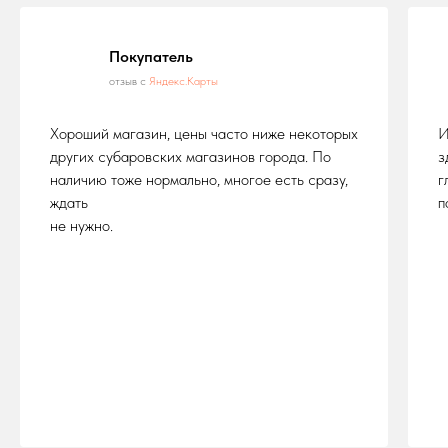
Покупатель
отзыв с
Яндекс.Карты
Хороший магазин, цены часто ниже некоторых
И
других субаровских магазинов города. По
з
наличию тоже нормально, многое есть сразу,
г
ждать
п
не нужно.