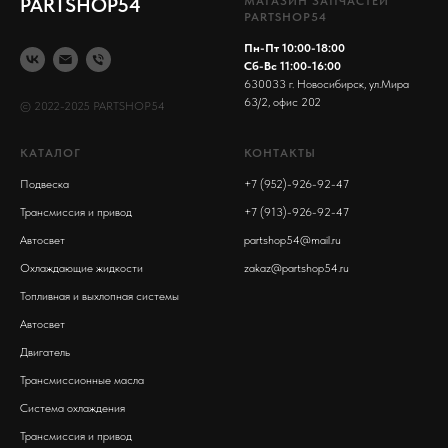
PARTSHOP54
МАГАЗИН ЗАПЧАСТЕЙ
PARTSHOP54
Пн-Пт 10:00-18:00
Сб-Вс 11:00-16:00
630033 г. Новосибирск, ул.Мира
63/2, офис 202
© 2022-2025 PARTSHOP54
КАТАЛОГ
КОНТАКТЫ
Подвеска
+7 (952)-926-92-47
Трансмиссия и привод
+7 (913)-926-92-47
Автосвет
partshop54@mail.ru
Охлаждающие жидкости
zakaz@partshop54.ru
Топливная и выхлопная системы
Автосвет
Двигатель
Трансмиссионные масла
Система охлаждения
Трансмиссия и привод