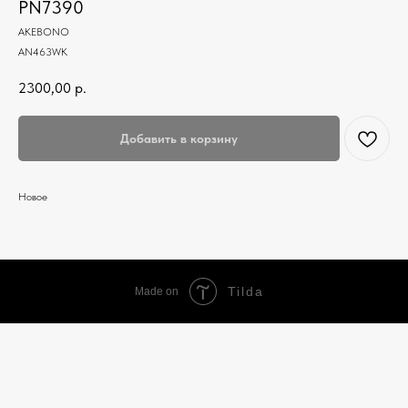
PN7390
AKEBONO
AN463WK
2300,00
р.
Добавить в корзину
Новое
Tilda
Made on