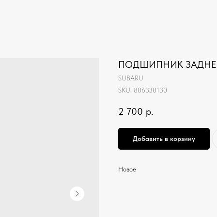
ПОДШИПНИК ЗАДНЕГ
SUBARU
SKU:
806330130
2 700
р.
Добавить в корзину
Новое