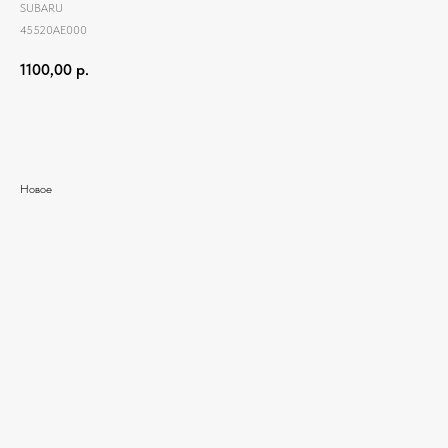
SUBARU
45520AE000
1100,00
р.
Добавить в корзину
Новое