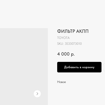
ФИЛЬТР АКПП
TOYOTA
SKU:
3533073010
4 000
р.
Добавить в корзину
Новое