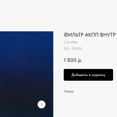
ФИЛЬТР АКПП ВНУТР 3
Cob-Web
SKU:
SF429
1 800
р.
Добавить в корзину
Новое