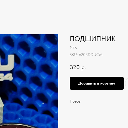
ПОДШИПНИК
NSK
SKU:
6203DDUCM
320
р.
Добавить в корзину
Новое