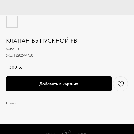
КЛАПАН ВЫПУСКНОЙ FB
SUBARU
SKU:
13202AA750
1 300
р.
Добавить в корзину
Новое
Tilda
Made on