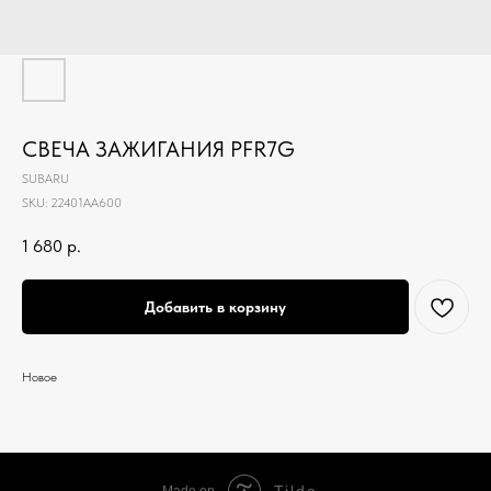
СВЕЧА ЗАЖИГАНИЯ PFR7G
SUBARU
SKU:
22401AA600
1 680
р.
Добавить в корзину
Новое
Tilda
Made on