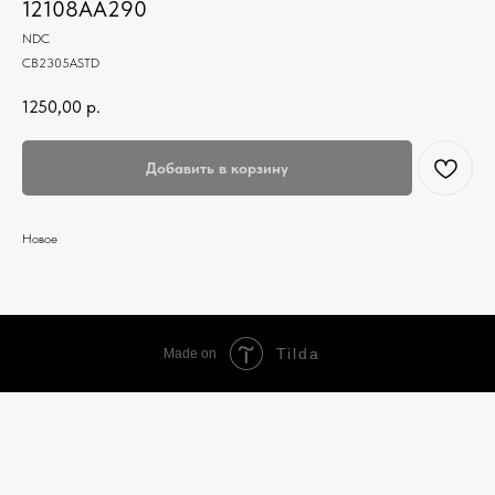
12108AA290
NDC
CB2305ASTD
1250,00
р.
Добавить в корзину
Новое
Tilda
Made on