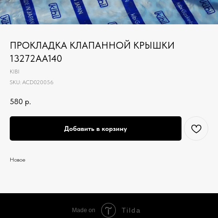
ПРОКЛАДКА КЛАПАННОЙ КРЫШКИ
13272AA140
KIBI
SKU:
ACD020056
580
р.
Добавить в корзину
Новое
Tilda
Made on