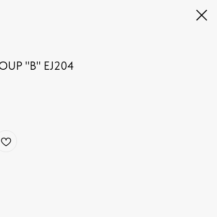
UP "B" EJ204