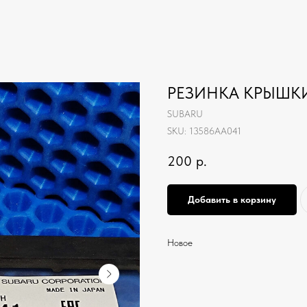
РЕЗИНКА КРЫШКИ
SUBARU
SKU:
13586AA041
200
р.
Добавить в корзину
Новое