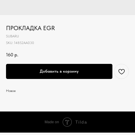
ПРОКЛАДКА EGR
SUBARU
SKU:
14852AA030
160
р.
Добавить в корзину
Новое
Tilda
Made on