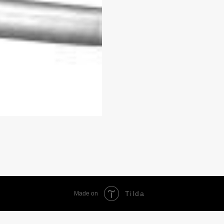
Tilda
Made on