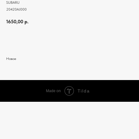
SUBARU
20420AJ000
1650,00
р.
Добавить в корзину
Новое
Tilda
Made on