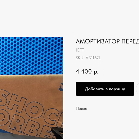
АМОРТИЗАТОР ПЕРЕД
JETT
SKU:
V31167L
4 400
р.
Добавить в корзину
Новое