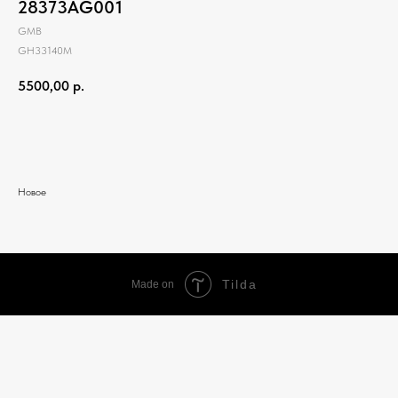
28373AG001
GMB
GH33140M
5500,00
р.
Добавить в корзину
Новое
Tilda
Made on