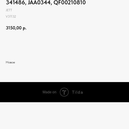
341486, JAA0344, QF00210810
JETT
V31132
3150,00
р.
Добавить в корзину
Новое
Tilda
Made on