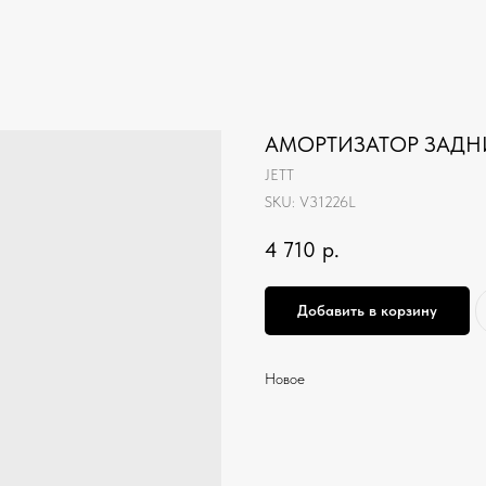
АМОРТИЗАТОР ЗАДНИ
JETT
SKU:
V31226L
4 710
р.
Добавить в корзину
Новое